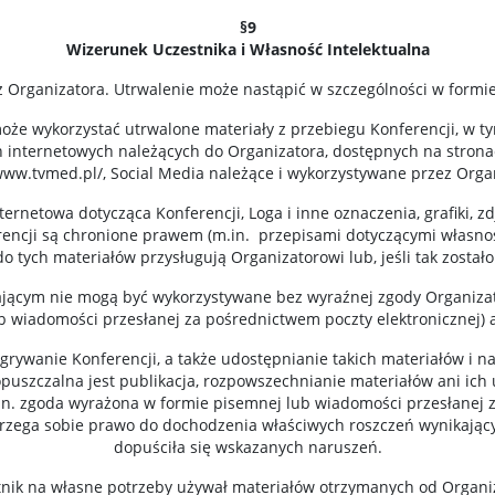
§9
Wizerunek Uczestnika i Własność Intelektualna
 Organizatora. Utrwalenie może nastąpić w szczególności w formie 
może wykorzystać utrwalone materiały z przebiegu Konferencji, w t
 internetowych należących do Organizatora, dostępnych na stronac
www.tvmed.pl/, Social Media należące i wykorzystywane przez Orga
nternetowa dotycząca Konferencji, Loga i inne oznaczenia, grafiki, zd
erencji są chronione prawem (m.in. przepisami dotyczącymi własnoś
 tych materiałów przysługują Organizatorowi lub, jeśli tak zostało
ającym nie mogą być wykorzystywane bez wyraźnej zgody Organizat
 wiadomości przesłanej za pośrednictwem poczty elektronicznej) a
rywanie Konferencji, a także udostępnianie takich materiałów i na
puszczalna jest publikacja, rozpowszechnianie materiałów ani ic
in. zgoda wyrażona w formie pisemnej lub wiadomości przesłanej z
strzega sobie prawo do dochodzenia właściwych roszczeń wynikając
dopuściła się wskazanych naruszeń.
stnik na własne potrzeby używał materiałów otrzymanych od Organi