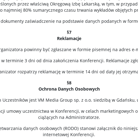
ślonych przez właściwą Okręgową Izbę Lekarską, w tym, w przypad
co najmniej 80% sumarycznego czasu trwania wykładów objętych
 dokumenty zaświadczenie na podstawie danych podanych w formu
§7
Reklamacje
ganizatora powinny być zgłaszane w formie pisemnej na adres e-
 w terminie 3 dni od dnia zakończenia Konferencji. Reklamacje zg
nizator rozpatrzy reklamację w terminie 14 dni od daty jej otrzym
§8
Ochrona Danych Osobowych
czestników jest VM Media Group sp. z o.o. siedzibą w Gdańsku, u
acji umowy uczestnictwa w Konferencji, w celach marketingowych 
ciążących na Administratorze.
etwarzania danych osobowych (RODO) stanowi załącznik do niniejs
internetowej Konferencji.