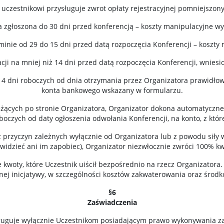
 uczestnikowi przysługuje zwrot opłaty rejestracyjnej pomniejszony
a zgłoszona do 30 dni przed konferencją – koszty manipulacyjne w
minie od 29 do 15 dni przed datą rozpoczęcia Konferencji – koszt
ji na mniej niż 14 dni przed datą rozpoczęcia Konferencji, wniesi
14 dni roboczych od dnia otrzymania przez Organizatora prawidło
konta bankowego wskazany w formularzu.
eżących po stronie Organizatora, Organizator dokona automatyczne
boczych od daty ogłoszenia odwołania Konferencji, na konto, z któ
z przyczyn zależnych wyłącznie od Organizatora lub z powodu siły 
ewidzieć ani im zapobiec), Organizator niezwłocznie zwróci 100% k
 kwoty, które Uczestnik uiścił bezpośrednio na rzecz Organizatora.
snej inicjatywy, w szczególności kosztów zakwaterowania oraz środk
§6
Zaświadczenia
ługuje wyłącznie Uczestnikom posiadającym prawo wykonywania za