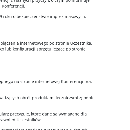
encji z ważnych przyczyn, o czym poinformuje
 Konferencji.
09 roku o bezpieczeństwie imprez masowych.
połączenia internetowego po stronie Uczestnika.
o lub konfiguracji sprzętu leżące po stronie
pnego na stronie internetowej Konferencji oraz
wadzących obrót produktami leczniczymi zgodnie
ularz precyzuje, które dane są wymagane dla
prawnień Uczestników.