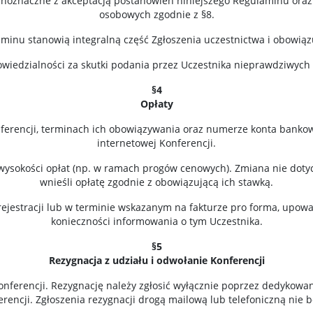
ównoznaczne z akceptacją postanowień niniejszego Regulaminu or
osobowych zgodnie z §8.
aminu stanowią integralną część Zgłoszenia uczestnictwa i obowiąz
owiedzialności za skutki podania przez Uczestnika nieprawdziwych
§4
Opłaty
onferencji, terminach ich obowiązywania oraz numerze konta bank
internetowej Konferencji.
ysokości opłat (np. w ramach progów cenowych). Zmiana nie dotyczy 
wnieśli opłatę zgodnie z obowiązującą ich stawką.
 rejestracji lub w terminie wskazanym na fakturze pro forma, upow
konieczności informowania o tym Uczestnika.
§5
Rezygnacja z udziału i odwołanie Konferencji
nferencji. Rezygnację należy zgłosić wyłącznie poprzez dedykowan
erencji. Zgłoszenia rezygnacji drogą mailową lub telefoniczną nie 