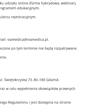
ku udziału online (forma hybrydowa, webinar),
 programem edukacyjnym.
larzu rejestracyjnym.
mail: viamedica@viamedica.pl.
łoszone po tym terminie nie będą rozpatrywane.
ania.
l. Świętokrzyska 73, 80–180 Gdańsk.
oraz w celu wypełnienia obowiązków prawnych
zego Regulaminu i jest dostępna na stronie