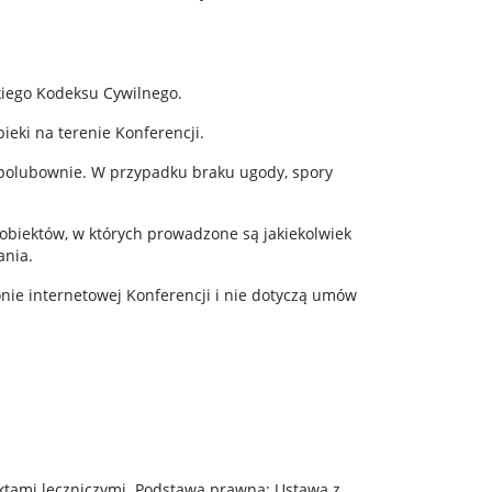
iego Kodeksu Cywilnego.
eki na terenie Konferencji.
i polubownie. W przypadku braku ugody, spory
obiektów, w których prowadzone są jakiekolwiek
ania.
ie internetowej Konferencji i nie dotyczą umów
ktami leczniczymi. Podstawa prawna: Ustawa z