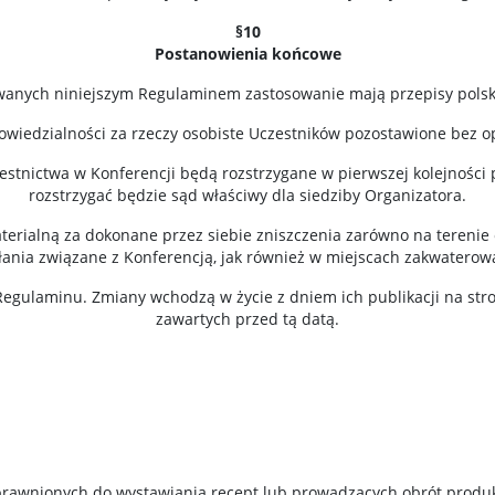
§10
Postanowienia końcowe
anych niniejszym Regulaminem zastosowanie mają przepisy polsk
owiedzialności za rzeczy osobiste Uczestników pozostawione bez opi
estnictwa w Konferencji będą rozstrzygane w pierwszej kolejnośc
rozstrzygać będzie sąd właściwy dla siedziby Organizatora.
erialną za dokonane przez siebie zniszczenia zarówno na terenie 
łania związane z Konferencją, jak również w miejscach zakwaterow
gulaminu. Zmiany wchodzą w życie z dniem ich publikacji na stron
zawartych przed tą datą.
prawnionych do wystawiania recept lub prowadzących obrót produ