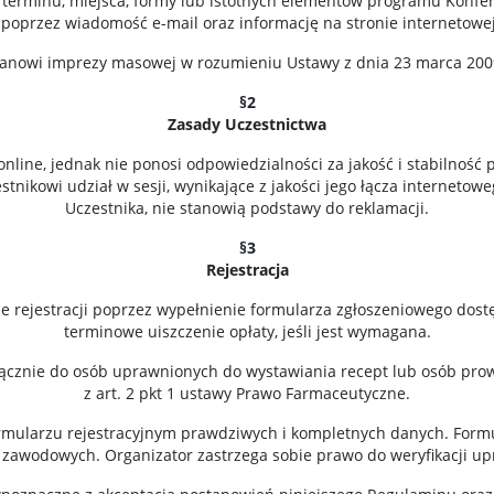
 terminu, miejsca, formy lub istotnych elementów programu Konfer
poprzez wiadomość e-mail oraz informację na stronie internetowej
stanowi imprezy masowej w rozumieniu Ustawy z dnia 23 marca 20
§2
Zasady Uczestnictwa
nline, jednak nie ponosi odpowiedzialności za jakość i stabilność 
nikowi udział w sesji, wynikające z jakości jego łącza internetoweg
Uczestnika, nie stanowią podstawy do reklamacji.
§3
Rejestracja
e rejestracji poprzez wypełnienie formularza zgłoszeniowego dostę
terminowe uiszczenie opłaty, jeśli jest wymagana.
yłącznie do osób uprawnionych do wystawiania recept lub osób pro
z art. 2 pkt 1 ustawy Prawo Farmaceutyczne.
rmularzu rejestracyjnym prawdziwych i kompletnych danych. Form
zawodowych. Organizator zastrzega sobie prawo do weryfikacji u